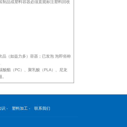
塑料包装制品或塑料容器必须直观标注塑料回收
饮品（如益力多）容器；已发泡 泡即俗称
。
酸酯（PC）、聚乳酸（PLA）、尼龙
题。
知识
-
塑料加工
-
联系我们