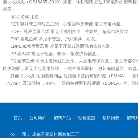
装回收标志（GB18455-2010）规定，体积/容积超过100毫升的
标示：
缩写 名称 用途
PET 聚对苯二甲酸乙二酯，亦常被称为聚酯 常见于宝特瓶。
HDPE 高密度聚乙烯 常见于洗剂容器、牛奶瓶、超级市场胶袋。
PVC 聚氯乙烯 常见于管道、户外家具、雨衣。
LDPE 低密度聚乙烯 常见于牙膏或洗面乳的软管包装。
PP 聚丙烯 常见于瓶盖、吸管、微波炉食物盒。
PS 聚苯乙烯 分为未发泡或已发泡。未发泡即保丽龙， 常见于部分
的发泡胶，常见于包装用胶粒、一次性保温胶杯、包装冻肉盛器、饭盒
其他可回收利用的塑料制品 包括聚甲基丙烯酸甲酯（PMMA）、聚碳
（Nylon）及玻璃钢（FRP）、双向拉伸聚乳酸薄膜（BOPLA）等。问
首页
-
公司简介
-
塑料产品
-
经营范围
-
塑料回收
-
塑料
公 司： 成都子晨塑料颗粒加工厂