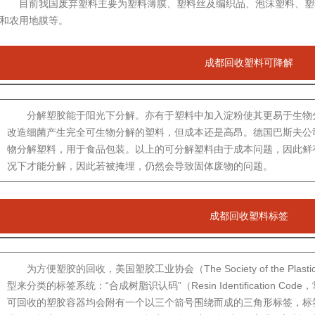
目前我国废弃塑料主要为塑料薄膜、塑料丝及编织品、泡沫塑料、塑
和农用地膜等。
成都回收塑料可降解
分解塑胶能于阳光下分解。亦有于塑料中加入淀粉使其更易于生物
改造细菌产生完全可生物分解的塑料，但成本还是高昂。德国巴斯夫公司(BA
物分解塑料，用于食品包装。以上的可分解塑料由于成本问题，因此鲜
况下才能分解，因此若被掩埋，仍然会导致固体废物的问题。
成都回收塑料标签
为方便塑胶的回收，美国塑胶工业协会（The Society of the Plastics
型来分类的标签系统：“合成树脂识认码”（Resin Identification C
可回收的塑胶容器均会附有一个以三个箭号围绕而成的三角形标签，标