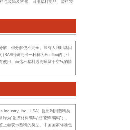
料包装箱及容器、日用塑料制品、塑料袋
分解，但分解仍不完全。甚有人利用基因
SF)研究出一种称为Ecoflex的可生
有使用。而这种塑料必需曝露于空气的情
 Industry, Inc., USA）提出利用塑料类
ode，常译为“塑胶材料编码”或“塑料编码”）。
签上会表示塑料的类型。中国国家标准包