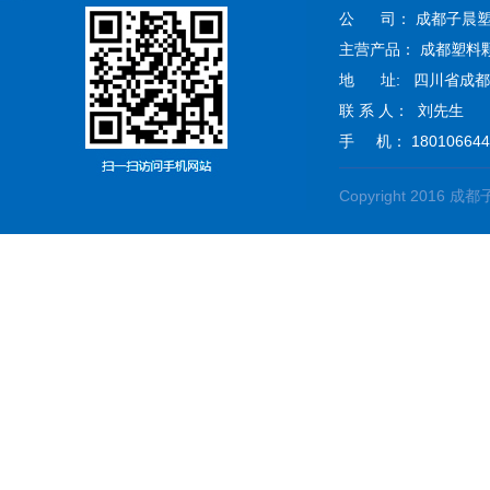
公 司： 成都子晨
主营产品： 成都塑料颗
地 址: 四川省成都
联 系 人： 刘先生
手 机： 180106644
Copyright 201