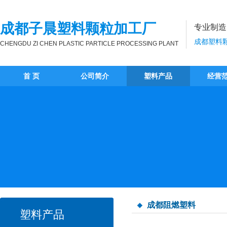
成都子晨塑料颗粒加工厂
专业制造
成都塑料颗
CHENGDU ZI CHEN PLASTIC PARTICLE PROCESSING PLANT
首 页
公司简介
塑料产品
经营
成都阻燃塑料
塑料产品