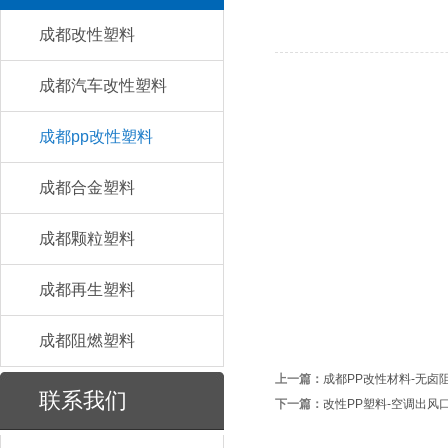
成都改性塑料
成都汽车改性塑料
成都pp改性塑料
成都合金塑料
成都颗粒塑料
成都再生塑料
成都阻燃塑料
上一篇：
成都PP改性材料-无卤
联系我们
下一篇：
改性PP塑料-空调出风